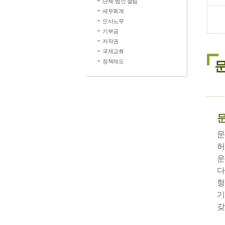
단체·법인 설립
세무회계
인사노무
기부금
저작권
국제교류
정책제도
문
허
운
다
형
기
갖