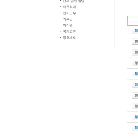
단체·법인 설립
세무회계
인사노무
기부금
저작권
국제교류
정책제도