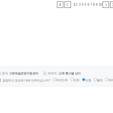
1
2
3
4
5
6
7
8
9
10
문의 :
(재)예술경영지원센터
연락처 :
교육·행사별 상이
매우만족
만족
보통
불만
매
열람하신 정보에 대해 만족하십니까?